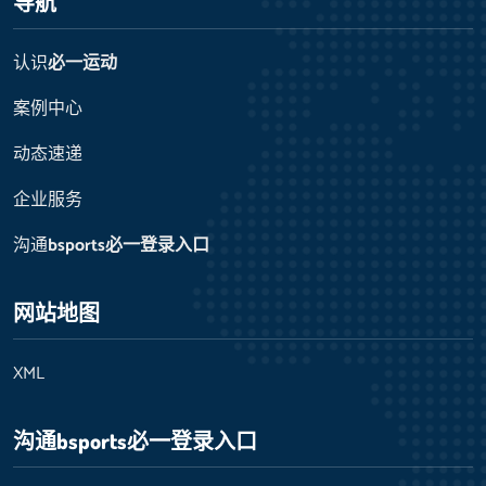
导航
认识
必一运动
案例中心
动态速递
企业服务
沟通
bsports必一登录入口
网站地图
XML
沟通
bsports必一登录入口