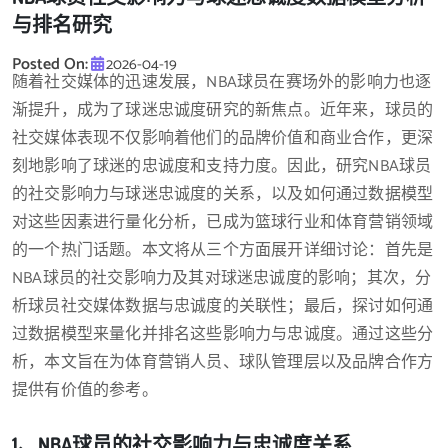
与排名研究
Posted On:
2026-04-19
随着社交媒体的迅速发展，NBA球员在赛场外的影响力也逐
渐提升，成为了球迷忠诚度研究的新焦点。近年来，球员的
社交媒体表现不仅影响着他们的品牌价值和商业合作，更深
刻地影响了球迷的忠诚度和支持力度。因此，研究NBA球员
的社交影响力与球迷忠诚度的关系，以及如何通过数据模型
对这些因素进行量化分析，已成为篮球行业和体育营销领域
的一个热门话题。本文将从三个方面展开详细讨论：首先是
NBA球员的社交影响力及其对球迷忠诚度的影响；其次，分
析球员社交媒体数据与忠诚度的关联性；最后，探讨如何通
过数据模型来量化并排名这些影响力与忠诚度。通过这些分
析，本文旨在为体育营销人员、球队管理层以及品牌合作方
提供有价值的参考。
1、NBA球员的社交影响力与忠诚度关系