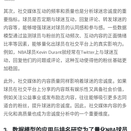
其次，社交媒体互动的频率和质量也是分析球迷忠诚度的重
要指标。球员是否定期与球迷互动，回复评论、转发球迷的
内容等，能够增强球迷对球员的认同感和参与感。一些数据
模型通过监测球员与粉丝的互动频次、互动内容的正面情绪
比率等因素，能够量化出球员在社交平台上的真实影响力。
例如，NBA球员Kevin Durant就经常在Twitter上与球迷互
动，回复他们的问题或评论，这种互动使得他的粉丝基础更
加稳固。
此外，社交媒体的内容质量同样影响着球迷的忠诚度。如果
球员在社交平台上分享的内容既有娱乐性又具备社会价值，
例如关注公益事业或发布励志内容，往往能够吸引更多志同
道合的粉丝，提升球迷的忠诚度。因此，社交媒体内容的多
元化和高质量也成为忠诚度分析中的一个重要维度。
3、数据模型的应用与排名研究为了量化NBA球员