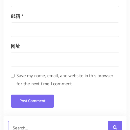
邮箱
*
网址
Save my name, email, and website in this browser
for the next time I comment.