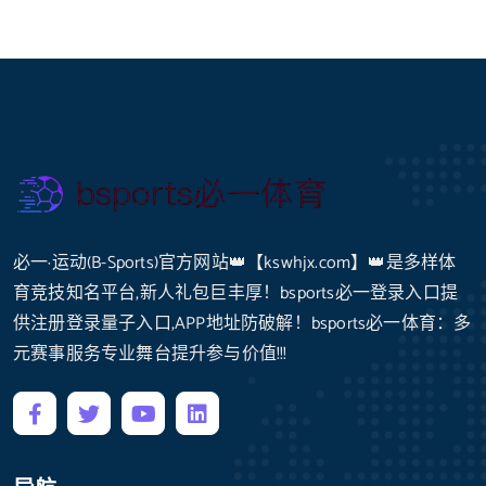
必一·运动(B-Sports)官方网站👑【kswhjx.com】👑是多样体
育竞技知名平台,新人礼包巨丰厚！bsports必一登录入口提
供注册登录量子入口,APP地址防破解！bsports必一体育：多
元赛事服务专业舞台提升参与价值!!!