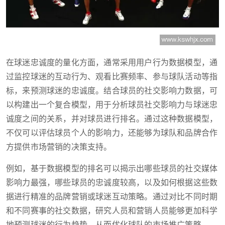
在球迷忠诚度的量化方面，通常采用用户行为数据模型，通
过监控球迷的互动行为、观看比赛频率、参与球队活动等指
标，来预测球迷的忠诚度。结合球员的社交影响力数据，可
以构建出一个复合模型，用于分析球员社交影响力与球迷忠
诚度之间的关系，并对球员进行排名。通过这种数据模型，
不仅可以评估球员个人的影响力，还能够为球队和品牌合作
方提供市场营销的决策支持。
例如，基于数据模型的排名可以揭示出哪些球员的社交媒体
影响力最强，哪些球员的忠诚度较高，以及如何根据这些数
据进行精准的品牌营销或球迷互动策略。通过对比不同时期
和不同赛事的社交数据，研究人员和营销人员能够更加科学