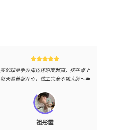
买的球星手办周边还原度超高，摆在桌上
买的运动
每天看着都开心，做工完全不输大牌～👑
食、水杯
祖彤霞