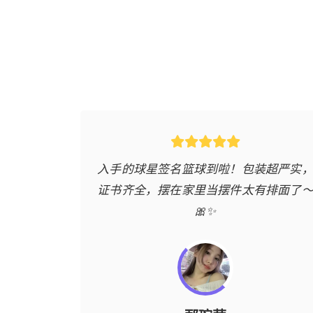
时能装下零
入手的球星签名篮球到啦！包装超严实
尚，背着去
证书齐全，摆在家里当摆件太有排面了
🎀✨