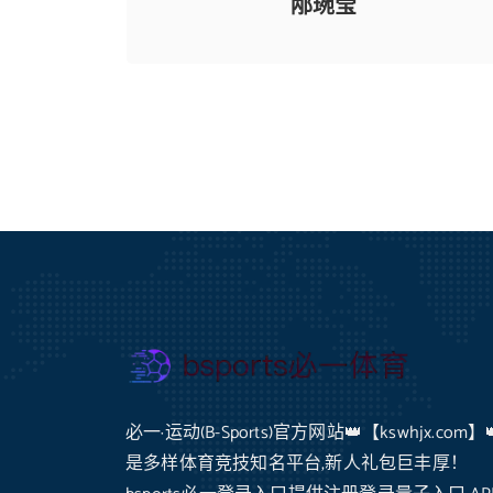
邴琬莹
必一·运动(B-Sports)官方网站👑【kswhjx.com】
是多样体育竞技知名平台,新人礼包巨丰厚！