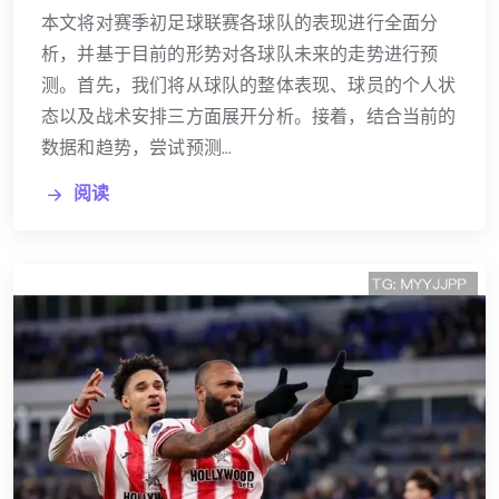
本文将对赛季初足球联赛各球队的表现进行全面分
析，并基于目前的形势对各球队未来的走势进行预
测。首先，我们将从球队的整体表现、球员的个人状
态以及战术安排三方面展开分析。接着，结合当前的
数据和趋势，尝试预测...
阅读