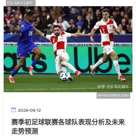
2026-06-12
赛季初足球联赛各球队表现分析及未来
走势预测