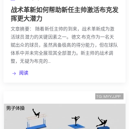
战术革新如何帮助新任主帅激活布克发
挥更大潜力
文章摘要： 随着新任主帅的到来，战术革新成为激
活球员潜力的关键因素之一。德文·布克作为一名天
赋出众的球员，虽然具备极高的得分能力，但在球队
体系中并未完全展现其全部潜力。新主帅的战术调
整，无疑为布克的...
阅读