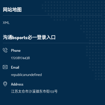
网站地图
XML
沟通
bsports必一登录入口
Phone
17208174438
Email
republicanundefined
Address
江苏太仓市沙溪镇东市街133号