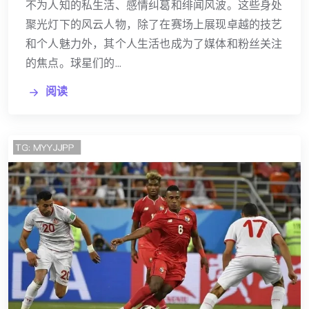
不为人知的私生活、感情纠葛和绯闻风波。这些身处
聚光灯下的风云人物，除了在赛场上展现卓越的技艺
和个人魅力外，其个人生活也成为了媒体和粉丝关注
的焦点。球星们的...
阅读