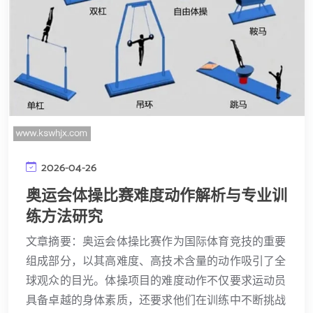
2026-04-26
奥运会体操比赛难度动作解析与专业训
练方法研究
文章摘要：奥运会体操比赛作为国际体育竞技的重要
组成部分，以其高难度、高技术含量的动作吸引了全
球观众的目光。体操项目的难度动作不仅要求运动员
具备卓越的身体素质，还要求他们在训练中不断挑战