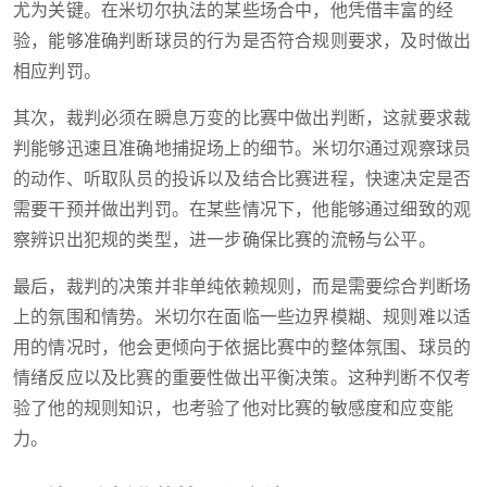
尤为关键。在米切尔执法的某些场合中，他凭借丰富的经
验，能够准确判断球员的行为是否符合规则要求，及时做出
相应判罚。
其次，裁判必须在瞬息万变的比赛中做出判断，这就要求裁
判能够迅速且准确地捕捉场上的细节。米切尔通过观察球员
的动作、听取队员的投诉以及结合比赛进程，快速决定是否
需要干预并做出判罚。在某些情况下，他能够通过细致的观
察辨识出犯规的类型，进一步确保比赛的流畅与公平。
最后，裁判的决策并非单纯依赖规则，而是需要综合判断场
上的氛围和情势。米切尔在面临一些边界模糊、规则难以适
用的情况时，他会更倾向于依据比赛中的整体氛围、球员的
情绪反应以及比赛的重要性做出平衡决策。这种判断不仅考
验了他的规则知识，也考验了他对比赛的敏感度和应变能
力。