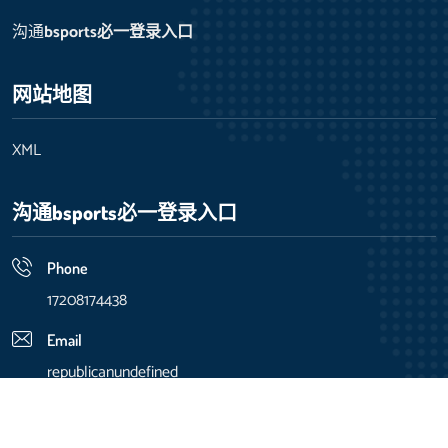
沟通
bsports必一登录入口
网站地图
XML
沟通
bsports必一登录入口
Phone
17208174438
Email
republicanundefined
Address
江苏太仓市沙溪镇东市街133号