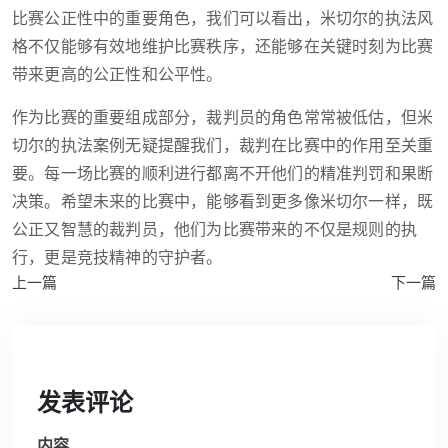
比赛公正性中的重要角色，我们可以看出，米切尔的执法风
格不仅能够有效地维护比赛秩序，还能够在关键时刻为比赛
带来更高的公正性和公平性。
作为比赛的重要组成部分，裁判员的角色常常被低估，但米
切尔的执法案例无疑提醒我们，裁判在比赛中的作用至关重
要。每一场比赛的顺利进行都离不开他们的精准判罚和果断
决策。希望未来的比赛中，能够看到更多像米切尔一样，既
公正又智慧的裁判员，他们为比赛带来的不仅是规则的执
行，更是竞技精神的守护者。
上一篇
下一篇
发表评论
内容