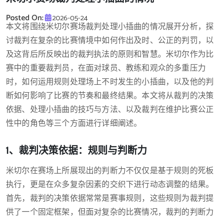
Posted On:
2026-05-24
本文将围绕米切尔赛场裁判处理小插曲的情况展开分析，探
讨裁判在复杂的比赛情境中如何作出及时、公正的判罚，以
及这背后所反映出的裁判执法的原则和智慧。米切尔作为比
赛中的重要裁判员，在面对球员、教练和观众的多重压力
时，如何运用规则处理场上不时发生的小插曲，以及他的判
断如何影响了比赛的节奏和最终结果。本文将从裁判的决策
依据、处理小插曲的技巧与方法、以及裁判在维护比赛公正
性中的角色等三个方面进行详细阐述。
1、裁判决策依据：规则与判断力
米切尔在赛场上所展现出的判断力不仅仅是基于规则的死板
执行，更是在众多复杂因素的交织下进行动态调整的结果。
首先，裁判的决策依据常常是赛事规则，这些规则为裁判提
供了一个固定框架，但面对复杂的比赛情况，裁判的判断力